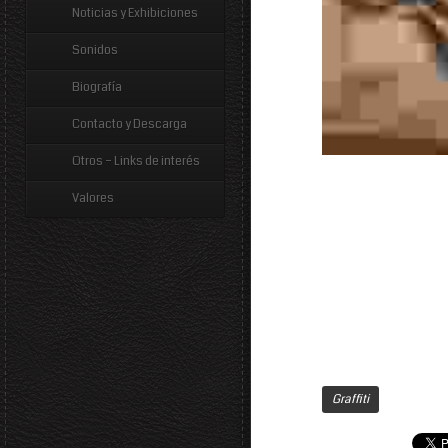
Noticias y Exhibiciones
Sonidos
Biografía
Contacto y Descarga
Otros – Links de interés
Valores
Graffiti