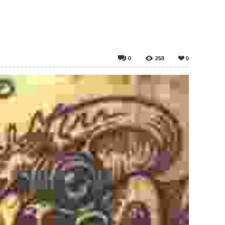
0
258
0