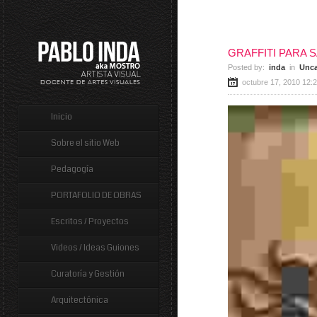
GRAFFITI PARA 
Posted by:
inda
in
Unca
octubre 17, 2010 12:
Inicio
Sobre el sitio Web
Pedagogía
PORTAFOLIO DE OBRAS
Escritos / Proyectos
Videos / Ideas Guiones
Curatoría y Gestión
Arquitectónica