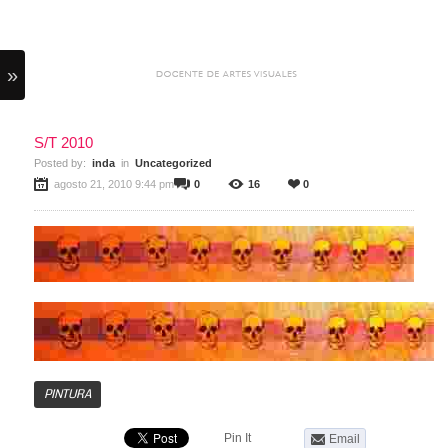
»
S/T 2010
Posted by:
inda
in
Uncategorized
agosto 21, 2010 9:44 pm
0
16
0
PINTURA
Pin It
Email