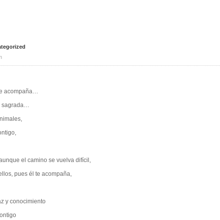
tegorized
m
l te acompaña…
a sagrada…
nimales,
ntigo,
aunque el camino se vuelva difícil,
ellos, pues él te acompaña,
z y conocimiento
ontigo