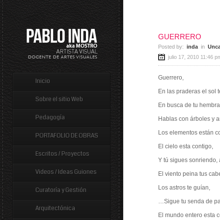
GUERRERO
Posted by:
inda
in
Unca
julio 17, 2010 11:46 p
Guerrero,
Inicio
En las praderas el so
Sobre el sitio Web
En busca de tu hembr
Pedagogía
Hablas con árboles y a
Los elementos están co
PORTAFOLIO DE OBRAS
El cielo esta contigo,
Escritos / Proyectos
Y tú sigues sonriendo, 
Videos / Ideas Guiones
El viento peina tus cab
Los astros te guían,
Curatoría y Gestión
…Sigue tu senda de pa
Arquitectónica
El mundo entero esta c