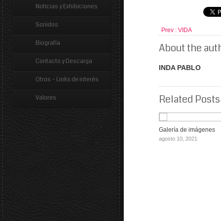
Noticias y Exhibiciones
Sonidos
Prev :
VIDA
Biografía
About the aut
Contacto y Descarga
INDA PABLO
Otros – Links de interés
Related Posts
Valores
Galería de imágenes
agosto 10, 2021